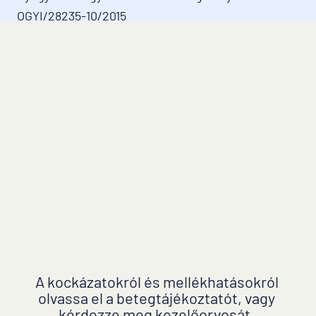
OGYI/28235-10/2015

A detralex.hu tárhelyszolgáltatója a Microsoft 
Azure, melynek székhelye 70 Sir Rogerson's Quay, 
Dublin 2, Írország
Főmenü
Visszérbetegség
Aranyér
Detralex visszeres panaszok ellen
Detralex aranyeres panaszok ellen
Blog
Felhasználási feltételek
Adatvédelem
A kockázatokról és mellékhatásokról 
Cookie-k használata
olvassa el a betegtájékoztatót, vagy 
kérdezze meg kezelőorvosát, 
Cookie kezelési szabályzat