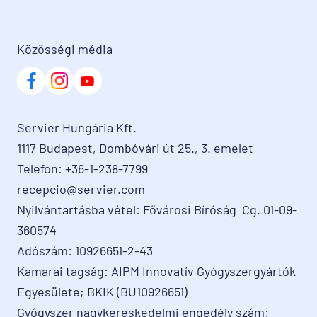
Közösségi média
Servier Hungária Kft.

1117 Budapest, Dombóvári út 25., 3. emelet

Telefon: +36-1-238-7799

recepcio@servier.com

Nyilvántartásba vétel: Fővárosi Bíróság  Cg. 01-09-
360574

Adószám: 10926651-2-43

Kamarai tagság: AIPM Innovatív Gyógyszergyártók 
Egyesülete; BKIK (BU10926651)

Gyógyszer nagykereskedelmi engedély szám: 