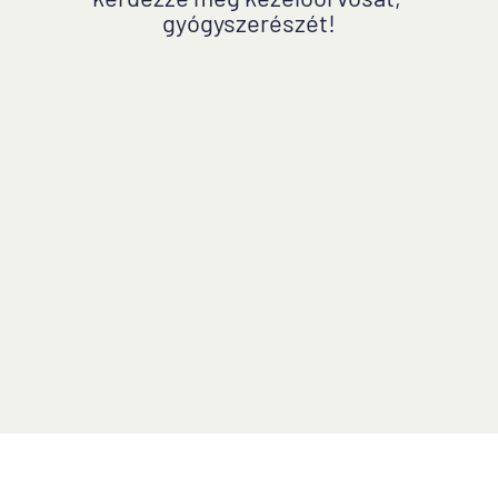
gyógyszerészét!
Lépjen velünk kapcsolatba - Servier
Mellékhatás bejelentése
A weboldal tartalma kizárólag a Magyarországon 
élők számára készült.
Vény nélkül kapható, tisztított, mikronizált 
flavonoid frakció hatóanyag tartalmú gyógyszer.
24/DETLX/1/AP/10 / 2023.11.30. 
© Detralex, Inc.
2026