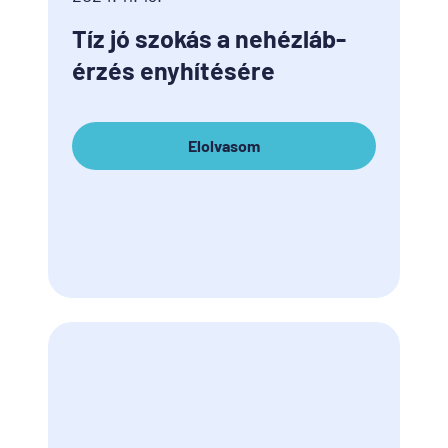
Tíz jó szokás a nehézláb-
érzés enyhítésére
Elolvasom